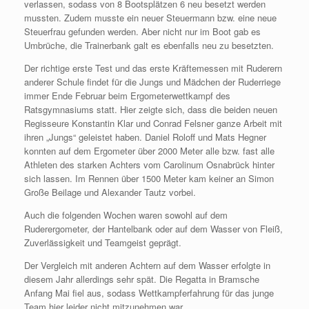
verlassen, sodass von 8 Bootsplätzen 6 neu besetzt werden
mussten. Zudem musste ein neuer Steuermann bzw. eine neue
Steuerfrau gefunden werden. Aber nicht nur im Boot gab es
Umbrüche, die Trainerbank galt es ebenfalls neu zu besetzten.
Der richtige erste Test und das erste Kräftemessen mit Ruderern
anderer Schule findet für die Jungs und Mädchen der Ruderriege
immer Ende Februar beim Ergometerwettkampf des
Ratsgymnasiums statt. Hier zeigte sich, dass die beiden neuen
Regisseure Konstantin Klar und Conrad Felsner ganze Arbeit mit
ihren „Jungs“ geleistet haben. Daniel Roloff und Mats Hegner
konnten auf dem Ergometer über 2000 Meter alle bzw. fast alle
Athleten des starken Achters vom Carolinum Osnabrück hinter
sich lassen. Im Rennen über 1500 Meter kam keiner an Simon
Große Beilage und Alexander Tautz vorbei.
Auch die folgenden Wochen waren sowohl auf dem
Ruderergometer, der Hantelbank oder auf dem Wasser von Fleiß,
Zuverlässigkeit und Teamgeist geprägt.
Der Vergleich mit anderen Achtern auf dem Wasser erfolgte in
diesem Jahr allerdings sehr spät. Die Regatta in Bramsche
Anfang Mai fiel aus, sodass Wettkampferfahrung für das junge
Team hier leider nicht mitzunehmen war.