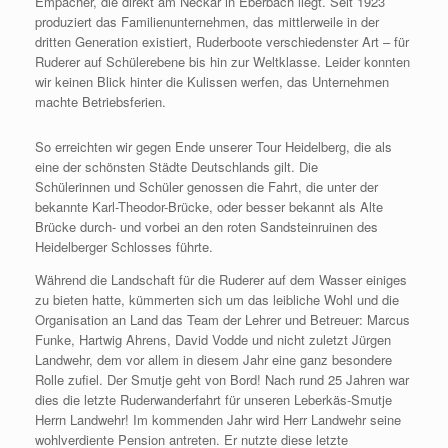
Empacher, die direkt am Neckar in Eberbach liegt. Seit 1923
produziert das Familienunternehmen, das mittlerweile in der
dritten Generation existiert, Ruderboote verschiedenster Art – für
Ruderer auf Schülerebene bis hin zur Weltklasse. Leider konnten
wir keinen Blick hinter die Kulissen werfen, das Unternehmen
machte Betriebsferien.
So erreichten wir gegen Ende unserer Tour Heidelberg, die als
eine der schönsten Städte Deutschlands gilt. Die
Schülerinnen und Schüler genossen die Fahrt, die unter der
bekannte Karl-Theodor-Brücke, oder besser bekannt als Alte
Brücke durch- und vorbei an den roten Sandsteinruinen des
Heidelberger Schlosses führte.
Während die Landschaft für die Ruderer auf dem Wasser einiges
zu bieten hatte, kümmerten sich um das leibliche Wohl und die
Organisation an Land das Team der Lehrer und Betreuer: Marcus
Funke, Hartwig Ahrens, David Vodde und nicht zuletzt Jürgen
Landwehr, dem vor allem in diesem Jahr eine ganz besondere
Rolle zufiel. Der Smutje geht von Bord! Nach rund 25 Jahren war
dies die letzte Ruderwanderfahrt für unseren Leberkäs-Smutje
Herrn Landwehr! Im kommenden Jahr wird Herr Landwehr seine
wohlverdiente Pension antreten. Er nutzte diese letzte