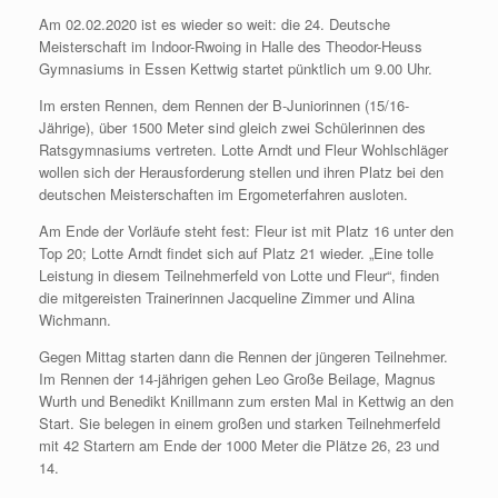
Am 02.02.2020 ist es wieder so weit: die 24. Deutsche
Meisterschaft im Indoor-Rwoing in Halle des Theodor-Heuss
Gymnasiums in Essen Kettwig startet pünktlich um 9.00 Uhr.
Im ersten Rennen, dem Rennen der B-Juniorinnen (15/16-
Jährige), über 1500 Meter sind gleich zwei Schülerinnen des
Ratsgymnasiums vertreten. Lotte Arndt und Fleur Wohlschläger
wollen sich der Herausforderung stellen und ihren Platz bei den
deutschen Meisterschaften im Ergometerfahren ausloten.
Am Ende der Vorläufe steht fest: Fleur ist mit Platz 16 unter den
Top 20; Lotte Arndt findet sich auf Platz 21 wieder. „Eine tolle
Leistung in diesem Teilnehmerfeld von Lotte und Fleur“, finden
die mitgereisten Trainerinnen Jacqueline Zimmer und Alina
Wichmann.
Gegen Mittag starten dann die Rennen der jüngeren Teilnehmer.
Im Rennen der 14-jährigen gehen Leo Große Beilage, Magnus
Wurth und Benedikt Knillmann zum ersten Mal in Kettwig an den
Start. Sie belegen in einem großen und starken Teilnehmerfeld
mit 42 Startern am Ende der 1000 Meter die Plätze 26, 23 und
14.