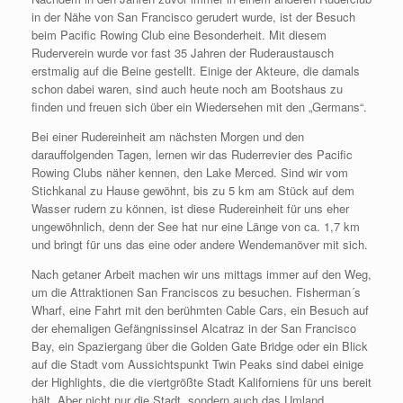
in der Nähe von San Francisco gerudert wurde, ist der Besuch
beim Pacific Rowing Club eine Besonderheit. Mit diesem
Ruderverein wurde vor fast 35 Jahren der Ruderaustausch
erstmalig auf die Beine gestellt. Einige der Akteure, die damals
schon dabei waren, sind auch heute noch am Bootshaus zu
finden und freuen sich über ein Wiedersehen mit den „Germans“.
Bei einer Rudereinheit am nächsten Morgen und den
darauffolgenden Tagen, lernen wir das Ruderrevier des Pacific
Rowing Clubs näher kennen, den Lake Merced. Sind wir vom
Stichkanal zu Hause gewöhnt, bis zu 5 km am Stück auf dem
Wasser rudern zu können, ist diese Rudereinheit für uns eher
ungewöhnlich, denn der See hat nur eine Länge von ca. 1,7 km
und bringt für uns das eine oder andere Wendemanöver mit sich.
Nach getaner Arbeit machen wir uns mittags immer auf den Weg,
um die Attraktionen San Franciscos zu besuchen. Fisherman´s
Wharf, eine Fahrt mit den berühmten Cable Cars, ein Besuch auf
der ehemaligen Gefängnissinsel Alcatraz in der San Francisco
Bay, ein Spaziergang über die Golden Gate Bridge oder ein Blick
auf die Stadt vom Aussichtspunkt Twin Peaks sind dabei einige
der Highlights, die die viertgrößte Stadt Kaliforniens für uns bereit
hält. Aber nicht nur die Stadt, sondern auch das Umland