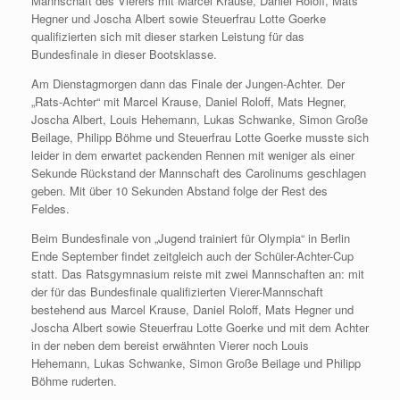
Mannschaft des Vierers mit Marcel Krause, Daniel Roloff, Mats
Hegner und Joscha Albert sowie Steuerfrau Lotte Goerke
qualifizierten sich mit dieser starken Leistung für das
Bundesfinale in dieser Bootsklasse.
Am Dienstagmorgen dann das Finale der Jungen-Achter. Der
„Rats-Achter“ mit Marcel Krause, Daniel Roloff, Mats Hegner,
Joscha Albert, Louis Hehemann, Lukas Schwanke, Simon Große
Beilage, Philipp Böhme und Steuerfrau Lotte Goerke musste sich
leider in dem erwartet packenden Rennen mit weniger als einer
Sekunde Rückstand der Mannschaft des Carolinums geschlagen
geben. Mit über 10 Sekunden Abstand folge der Rest des
Feldes.
Beim Bundesfinale von „Jugend trainiert für Olympia“ in Berlin
Ende September findet zeitgleich auch der Schüler-Achter-Cup
statt. Das Ratsgymnasium reiste mit zwei Mannschaften an: mit
der für das Bundesfinale qualifizierten Vierer-Mannschaft
bestehend aus Marcel Krause, Daniel Roloff, Mats Hegner und
Joscha Albert sowie Steuerfrau Lotte Goerke und mit dem Achter
in der neben dem bereist erwähnten Vierer noch Louis
Hehemann, Lukas Schwanke, Simon Große Beilage und Philipp
Böhme ruderten.