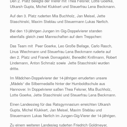
Den 2. Platz belegte der Vierer mit Thea Felsner, Lotte Goerke,
Utkarsh Gupta, Michel Klukkert und Steuerfrau Lena Beckmann.
Auf den 3. Platz ruderten Mia Buchholz, Jan Meisel, Jette
Staschinski, Maxim Steblau und Steuermann Lukas Nerlich.
Bei den 13-jährigen Jungen im Gig-Doppelvierer standen
ebenfalls gleich zwei Mannschaften auf dem Treppchen:
Das Team mit Peer Goerke, Leo Große Beilage, Carlo Rasch,
Linus Wiechmann und Steuerfrau Lena Beckmann ruderte auf
den 2. Platz und Franek Domagalski, Benedikt Knillmann, Robert
Lindemann, Anton Schmalz sowie Jette Staschinski wurden
dritte.
Im Mädchen-Doppelvierer der 14-jährigen erruderten unsere
„Mädels“ die Silbermedaille hinter der Humboldtschule aus
Hannover. In Doppelvierer saßen Thea Felsner, Mia Buchholz,
Lotte Goerke, Jette Staschinski und Steuerfrau Lena Beckmann.
Einen Landessieg für das Ratsgymnasium erreichten Utkarsh
Gupta, Michel Klukkert, Jan Meisel, Maxim Steblau und
Steuermanm Lukas Nerlich im Jungen-Gig-Vierer der 14-jährigen.
Zu einem weiteren Landesieg ruderten Friedrich Goldmeyer,