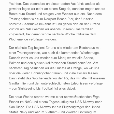
Yachten. Das besondere an dieser ersten Ausfahrt: anders als
gewohnt legen wir nicht an einem Steg ab, sondern tragen unsere
Boote zum Strand und steigen vom Wasser aus ein. Nach dem
Training fahren wir zum Newport Beach Pier, der für seine
hölzerne Seebrücke bekannt ist und gehen dort an den Strand.
Zurück am NAC werden wir abends unseren Gastfamilien
vorgestellt, bei denen wir die nächste Woche inklusive dem
Wochenende verbringen werden.
Der nächste Tag beginnt für uns alle wieder am Bootshaus mit
einer Trainingseinheit, wie auch die kommenden Wochentage.
Danach zieht es uns wieder zum Meer, wo wir alle Sonne,
Palmen und den typisch kalifornischen Strand genießen. Am
nächsten Tag besuchen wir die Outlets at Orange, wo wir uns
über die vielen Schnäppchen freuen und viele Dollars lassen.
Dann steht das Wochenende vor der Tür, das wir alle mit unseren
Gastfamilien und den unterschiedlichsten Erlebnissen verbringen
– von Sightseeing bis Football ist alles dabei.
Die neue Woche starten wir mit einer schweißtreibenden Ergo-
Einheit im NAC und einem Tagesausflug zur USS Midway nach
San Diego. Die USS Midway ist ein Flugzeugträger der United
States Navy und war im Vietnam- und Zweiten Golfkrieg im