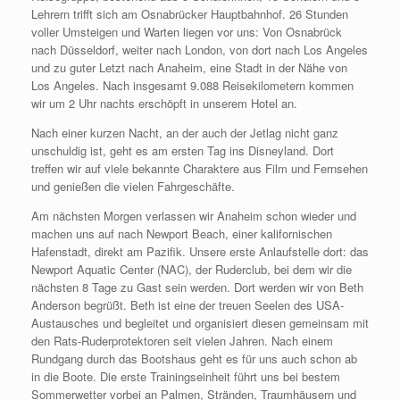
Lehrern trifft sich am Osnabrücker Hauptbahnhof. 26 Stunden
voller Umsteigen und Warten liegen vor uns: Von Osnabrück
nach Düsseldorf, weiter nach London, von dort nach Los Angeles
und zu guter Letzt nach Anaheim, eine Stadt in der Nähe von
Los Angeles. Nach insgesamt 9.088 Reisekilometern kommen
wir um 2 Uhr nachts erschöpft in unserem Hotel an.
Nach einer kurzen Nacht, an der auch der Jetlag nicht ganz
unschuldig ist, geht es am ersten Tag ins Disneyland. Dort
treffen wir auf viele bekannte Charaktere aus Film und Fernsehen
und genießen die vielen Fahrgeschäfte.
Am nächsten Morgen verlassen wir Anaheim schon wieder und
machen uns auf nach Newport Beach, einer kalifornischen
Hafenstadt, direkt am Pazifik. Unsere erste Anlaufstelle dort: das
Newport Aquatic Center (NAC), der Ruderclub, bei dem wir die
nächsten 8 Tage zu Gast sein werden. Dort werden wir von Beth
Anderson begrüßt. Beth ist eine der treuen Seelen des USA-
Austausches und begleitet und organisiert diesen gemeinsam mit
den Rats-Ruderprotektoren seit vielen Jahren. Nach einem
Rundgang durch das Bootshaus geht es für uns auch schon ab
in die Boote. Die erste Trainingseinheit führt uns bei bestem
Sommerwetter vorbei an Palmen, Stränden, Traumhäusern und