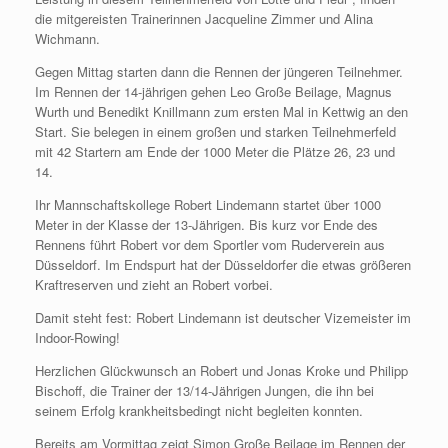
die mitgereisten Trainerinnen Jacqueline Zimmer und Alina
Wichmann.
Gegen Mittag starten dann die Rennen der jüngeren Teilnehmer.
Im Rennen der 14-jährigen gehen Leo Große Beilage, Magnus
Wurth und Benedikt Knillmann zum ersten Mal in Kettwig an den
Start. Sie belegen in einem großen und starken Teilnehmerfeld
mit 42 Startern am Ende der 1000 Meter die Plätze 26, 23 und
14.
Ihr Mannschaftskollege Robert Lindemann startet über 1000
Meter in der Klasse der 13-Jährigen. Bis kurz vor Ende des
Rennens führt Robert vor dem Sportler vom Ruderverein aus
Düsseldorf. Im Endspurt hat der Düsseldorfer die etwas größeren
Kraftreserven und zieht an Robert vorbei.
Damit steht fest: Robert Lindemann ist deutscher Vizemeister im
Indoor-Rowing!
Herzlichen Glückwunsch an Robert und Jonas Kroke und Philipp
Bischoff, die Trainer der 13/14-Jährigen Jungen, die ihn bei
seinem Erfolg krankheitsbedingt nicht begleiten konnten.
Bereits am Vormittag zeigt Simon Große Beilage im Rennen der