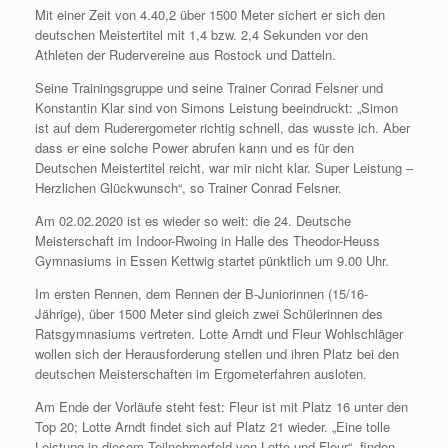
Mit einer Zeit von 4.40,2 über 1500 Meter sichert er sich den
deutschen Meistertitel mit 1,4 bzw. 2,4 Sekunden vor den
Athleten der Rudervereine aus Rostock und Datteln.
Seine Trainingsgruppe und seine Trainer Conrad Felsner und
Konstantin Klar sind von Simons Leistung beeindruckt: „Simon
ist auf dem Ruderergometer richtig schnell, das wusste ich. Aber
dass er eine solche Power abrufen kann und es für den
Deutschen Meistertitel reicht, war mir nicht klar. Super Leistung –
Herzlichen Glückwunsch“, so Trainer Conrad Felsner.
Am 02.02.2020 ist es wieder so weit: die 24. Deutsche
Meisterschaft im Indoor-Rwoing in Halle des Theodor-Heuss
Gymnasiums in Essen Kettwig startet pünktlich um 9.00 Uhr.
Im ersten Rennen, dem Rennen der B-Juniorinnen (15/16-
Jährige), über 1500 Meter sind gleich zwei Schülerinnen des
Ratsgymnasiums vertreten. Lotte Arndt und Fleur Wohlschläger
wollen sich der Herausforderung stellen und ihren Platz bei den
deutschen Meisterschaften im Ergometerfahren ausloten.
Am Ende der Vorläufe steht fest: Fleur ist mit Platz 16 unter den
Top 20; Lotte Arndt findet sich auf Platz 21 wieder. „Eine tolle
Leistung in diesem Teilnehmerfeld von Lotte und Fleur“, finden