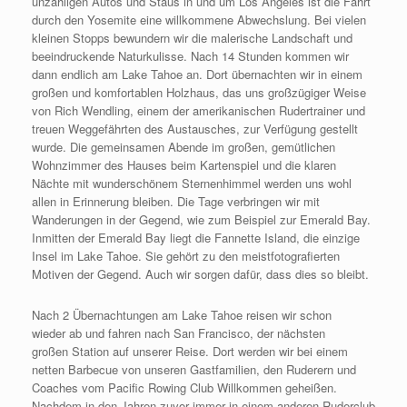
unzähligen Autos und Staus in und um Los Angeles ist die Fahrt
durch den Yosemite eine willkommene Abwechslung. Bei vielen
kleinen Stopps bewundern wir die malerische Landschaft und
beeindruckende Naturkulisse. Nach 14 Stunden kommen wir
dann endlich am Lake Tahoe an. Dort übernachten wir in einem
großen und komfortablen Holzhaus, das uns großzügiger Weise
von Rich Wendling, einem der amerikanischen Rudertrainer und
treuen Weggefährten des Austausches, zur Verfügung gestellt
wurde. Die gemeinsamen Abende im großen, gemütlichen
Wohnzimmer des Hauses beim Kartenspiel und die klaren
Nächte mit wunderschönem Sternenhimmel werden uns wohl
allen in Erinnerung bleiben. Die Tage verbringen wir mit
Wanderungen in der Gegend, wie zum Beispiel zur Emerald Bay.
Inmitten der Emerald Bay liegt die Fannette Island, die einzige
Insel im Lake Tahoe. Sie gehört zu den meistfotografierten
Motiven der Gegend. Auch wir sorgen dafür, dass dies so bleibt.
Nach 2 Übernachtungen am Lake Tahoe reisen wir schon
wieder ab und fahren nach San Francisco, der nächsten
großen Station auf unserer Reise. Dort werden wir bei einem
netten Barbecue von unseren Gastfamilien, den Ruderern und
Coaches vom Pacific Rowing Club Willkommen geheißen.
Nachdem in den Jahren zuvor immer in einem anderen Ruderclub