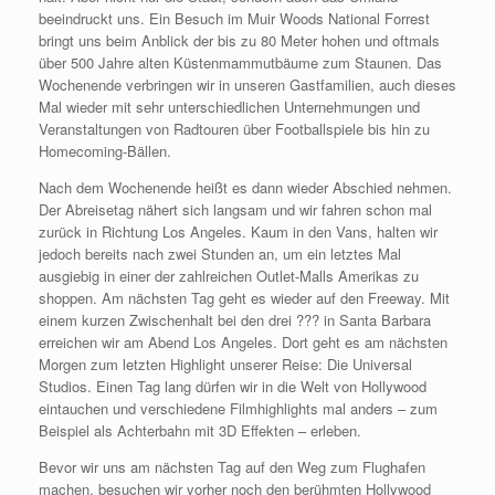
beeindruckt uns. Ein Besuch im Muir Woods National Forrest
bringt uns beim Anblick der bis zu 80 Meter hohen und oftmals
über 500 Jahre alten Küstenmammutbäume zum Staunen. Das
Wochenende verbringen wir in unseren Gastfamilien, auch dieses
Mal wieder mit sehr unterschiedlichen Unternehmungen und
Veranstaltungen von Radtouren über Footballspiele bis hin zu
Homecoming-Bällen.
Nach dem Wochenende heißt es dann wieder Abschied nehmen.
Der Abreisetag nähert sich langsam und wir fahren schon mal
zurück in Richtung Los Angeles. Kaum in den Vans, halten wir
jedoch bereits nach zwei Stunden an, um ein letztes Mal
ausgiebig in einer der zahlreichen Outlet-Malls Amerikas zu
shoppen. Am nächsten Tag geht es wieder auf den Freeway. Mit
einem kurzen Zwischenhalt bei den drei ??? in Santa Barbara
erreichen wir am Abend Los Angeles. Dort geht es am nächsten
Morgen zum letzten Highlight unserer Reise: Die Universal
Studios. Einen Tag lang dürfen wir in die Welt von Hollywood
eintauchen und verschiedene Filmhighlights mal anders – zum
Beispiel als Achterbahn mit 3D Effekten – erleben.
Bevor wir uns am nächsten Tag auf den Weg zum Flughafen
machen, besuchen wir vorher noch den berühmten Hollywood