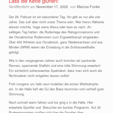
Lass die Kette glühen!
Veröffentlicht am
November 17, 2020
von
Marcus Funke
Der 29. Februar ist ein besonderer Tag. Ihn gibt es nur alle vier
Jahre. Das soll aber nicht unser Thema sein. Wer hierzu Näheres
wissen möchte, frage seine Alexa oder lese es nach. An
selbigen Tag hatten die Ruderriege des Ratsgymnasiums und
der Osnabrücker Ruderverein zum Ergowettkampf eingeladen.
Über 450 Athleten aus Osnabrück, ganz Niedersachsen und aus
Minden (NRW) waren der Einladung in die Schlosswallhalle
gefolgt.
Wie in den vergangenen Jahren auch konnten wir packende
Rennen, spannende Staffeln und eine tolle Stimmung erwarten!
Ein sicherlich sehenswertes Spektakel, dass man sich auch als
Nichtruderer nicht entgehen lassen sollte!
Früh morgens um halb neun trudelten die ersten Wettkämpfer
ein. In der Halle ließ der DJ den Bass brummen und verhieß gute
Stimmung.
Noch schnell warm fahren und los ging´s in die Halle. Hier
erwartete Sportler und Besucher ein buntes Programm. Auf 20
Ruderergometern maßen sich hier die Sportler über