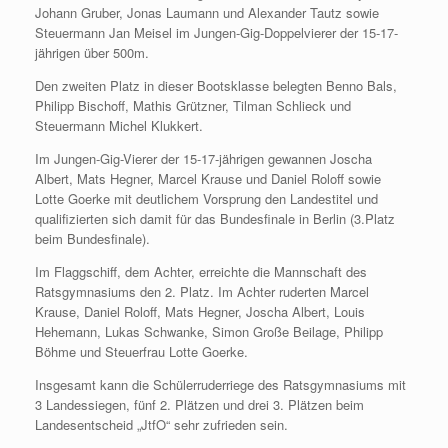
Johann Gruber, Jonas Laumann und Alexander Tautz sowie
Steuermann Jan Meisel im Jungen-Gig-Doppelvierer der 15-17-
jährigen über 500m.
Den zweiten Platz in dieser Bootsklasse belegten Benno Bals,
Philipp Bischoff, Mathis Grützner, Tilman Schlieck und
Steuermann Michel Klukkert.
Im Jungen-Gig-Vierer der 15-17-jährigen gewannen Joscha
Albert, Mats Hegner, Marcel Krause und Daniel Roloff sowie
Lotte Goerke mit deutlichem Vorsprung den Landestitel und
qualifizierten sich damit für das Bundesfinale in Berlin (3.Platz
beim Bundesfinale).
Im Flaggschiff, dem Achter, erreichte die Mannschaft des
Ratsgymnasiums den 2. Platz. Im Achter ruderten Marcel
Krause, Daniel Roloff, Mats Hegner, Joscha Albert, Louis
Hehemann, Lukas Schwanke, Simon Große Beilage, Philipp
Böhme und Steuerfrau Lotte Goerke.
Insgesamt kann die Schülerruderriege des Ratsgymnasiums mit
3 Landessiegen, fünf 2. Plätzen und drei 3. Plätzen beim
Landesentscheid „JtfO“ sehr zufrieden sein.