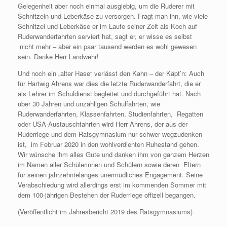
Gelegenheit aber noch einmal ausgiebig, um die Ruderer mit
Schnitzeln und Leberkäse zu versorgen. Fragt man ihn, wie viele
Schnitzel und Leberkäse er im Laufe seiner Zeit als Koch auf
Ruderwanderfahrten serviert hat, sagt er, er wisse es selbst
nicht mehr – aber ein paar tausend werden es wohl gewesen
sein. Danke Herr Landwehr!
Und noch ein „alter Hase“ verlässt den Kahn – der Käpt’n: Auch
für Hartwig Ahrens war dies die letzte Ruderwanderfahrt, die er
als Lehrer im Schuldienst begleitet und durchgeführt hat. Nach
über 30 Jahren und unzähligen Schulfahrten, wie
Ruderwanderfahrten, Klassenfahrten, Studienfahrten, Regatten
oder USA-Austauschfahrten wird Herr Ahrens, der aus der
Ruderriege und dem Ratsgymnasium nur schwer wegzudenken
ist, im Februar 2020 in den wohlverdienten Ruhestand gehen.
Wir wünsche ihm alles Gute und danken ihm von ganzem Herzen
im Namen aller Schülerinnen und Schülern sowie deren Eltern
für seinen jahrzehntelanges unermüdliches Engagement. Seine
Verabschiedung wird allerdings erst im kommenden Sommer mit
dem 100-jährigen Bestehen der Ruderriege offizell begangen.
(Veröffentlicht im Jahresbericht 2019 des Ratsgymnasiums)