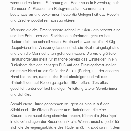
warm und es kommt Stimmung am Bootshaus in Eversburg auf:
Die neuen 5. Klassen am Ratsgymnasium kommen am
bootshaus an und bekommen heute die Gelegenheit das Rudern
und Drachenbootfahren auszuprobieren.
Während die drei Drachenboote schnell mit den 5ern besetzt sind
und ihre Fahrt über den Stichkanal aufnehmen, geht es beim
Rudern nicht so schnell voran. Es dauert etwas bis die 14 Gig-
Doppelvierer ins Wasser gelassen sind, die Skulls eingelegt sind
und sich die Mannschaften gefunden haben. Die erste größere
Herausforderung stellt für manche bereits das Einsteigen in ein
Ruderboot dar: den richtigen Fuß auf das Einstiegsbrett stellen,
die rechte Hand an die Griffe der Skulls (Ruder), mit der anderen
Hand festhalten, dann in das Boot einsteigen und mit dem
Hinterteil den auf Rollen gelagerten Sitz treffen. Dies alles
geschieht unter der fachkundigen Anleitung älterer Schülerinnen
und Schüler.
Sobald diese Hürde genommen ist, geht es hinaus auf den
Stichkanal. Die älteren Ruderer und Ruderinnen, die eine
Steuermannsausbildung absolviert haben, führen die „Neulinge“
in die Grundlagen der Rudertechnik ein. Wenn zunächst jeder für
sich die Bewegungsabläufe des Ruderns übt, klappt das mit dem