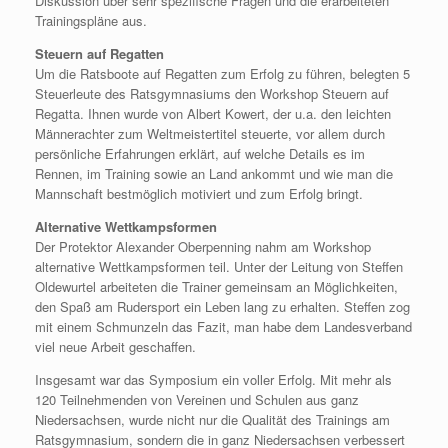
Diskussion über sehr spezifische Fragen und die erarbeiteten
Trainingspläne aus.
Steuern auf Regatten
Um die Ratsboote auf Regatten zum Erfolg zu führen, belegten 5
Steuerleute des Ratsgymnasiums den Workshop Steuern auf
Regatta. Ihnen wurde von Albert Kowert, der u.a. den leichten
Männerachter zum Weltmeistertitel steuerte, vor allem durch
persönliche Erfahrungen erklärt, auf welche Details es im
Rennen, im Training sowie an Land ankommt und wie man die
Mannschaft bestmöglich motiviert und zum Erfolg bringt.
Alternative Wettkampsformen
Der Protektor Alexander Oberpenning nahm am Workshop
alternative Wettkampsformen teil. Unter der Leitung von Steffen
Oldewurtel arbeiteten die Trainer gemeinsam an Möglichkeiten,
den Spaß am Rudersport ein Leben lang zu erhalten. Steffen zog
mit einem Schmunzeln das Fazit, man habe dem Landesverband
viel neue Arbeit geschaffen.
Insgesamt war das Symposium ein voller Erfolg. Mit mehr als
120 Teilnehmenden von Vereinen und Schulen aus ganz
Niedersachsen, wurde nicht nur die Qualität des Trainings am
Ratsgymnasium, sondern die in ganz Niedersachsen verbessert