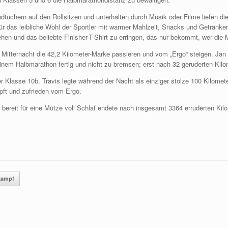
andtüchern auf den Rollsitzen und unterhalten durch Musik oder Filme liefen
 für das leibliche Wohl der Sportler mit warmer Mahlzeit, Snacks und Getränke
ehen und das beliebte Finisher-T-Shirt zu erringen, das nur bekommt, wer di
r Mitternacht die 42,2 Kilometer-Marke passieren und vom „Ergo“ steigen. Ja
inem Halbmarathon fertig und nicht zu bremsen; erst nach 32 geruderten Kilo
er Klasse 10b. Travis legte während der Nacht als einziger stolze 100 Kilome
pft und zufrieden vom Ergo.
bereit für eine Mütze voll Schlaf endete nach insgesamt 3364 erruderten 
kampf