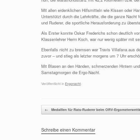
Mit allen erdenklichen Hilfsmitteln wie Kissen oder H
Unterstützt durch die Lehrkräfte, die die ganze Nacht
und Ruderer, die sportliche Herausforderung zu überst
Als Erster konnte Oskar Frederichs schon deutlich vo
Klassenlehrer Herrn Koch, war nur wenig später mit se
Ebenfalls nicht zu bremsen war Travis Villafana aus d
zuvor – und stieg als letzter morgens um 7 Uhr erschö
Mit Blasen an den Händen, schmerzenden Hintern und 
Samstagmorgen die Ergo-Nacht.
Veröffentlicht in
Ergonacht
.
Beitragsnavigation
←
Medaillen für Rats-Ruderer beim ORV-Ergometerwett
Schreibe einen Kommentar