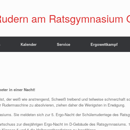
udern am Ratsgymnasium 
s
Kalender
Service
Ergowettkampf
ter in einer Nacht!
st, der weiß wie anstrengend, Schweiß treibend und teilweise schmerzhaft s
r Rudermaschine zu absolvieren, ziehen daher die Wenigsten in Erwägung.
siums. Sie meldeten sich zur 5. Ergo-Nacht der Schülerruderriege des Rat
Startschuss zur diesjährigen Ergo-Nacht im D-Gebäude des Ratsgymnasiums. 
n Klassen 5 und 6 die Halbmarathondistanz zu bewältigen.