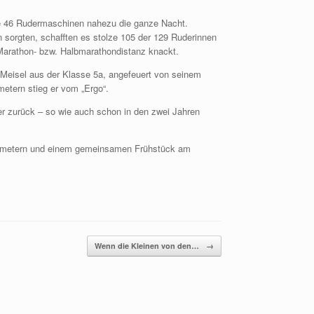
 die 46 Rudermaschinen nahezu die ganze Nacht.
n sorgten, schafften es stolze 105 der 129 Ruderinnen
e Marathon- bzw. Halbmarathondistanz knackt.
n Meisel aus der Klasse 5a, angefeuert von seinem
metern stieg er vom „Ergo“.
ter zurück – so wie auch schon in den zwei Jahren
Kilometern und einem gemeinsamen Frühstück am
Wenn die Kleinen von den…
→