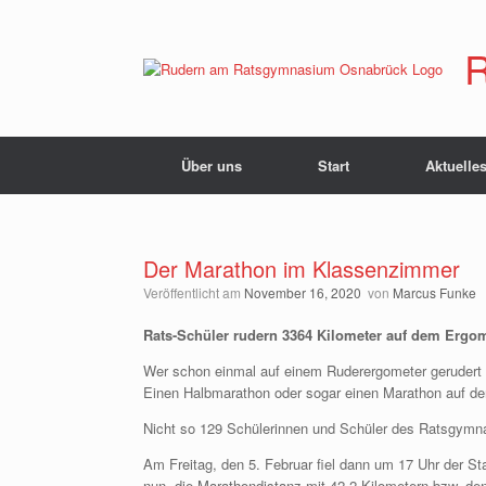
Zum
Inhalt
springen
R
Über uns
Start
Aktuelle
Der Marathon im Klassenzimmer
Veröffentlicht am
November 16, 2020
von
Marcus Funke
Rats-Schüler rudern 3364 Kilometer auf dem Ergome
Wer schon einmal auf einem Ruderergometer gerudert i
Einen Halbmarathon oder sogar einen Marathon auf de
Nicht so 129 Schülerinnen und Schüler des Ratsgymna
Am Freitag, den 5. Februar fiel dann um 17 Uhr der 
nun, die Marathondistanz mit 42,2 Kilometern bzw. de