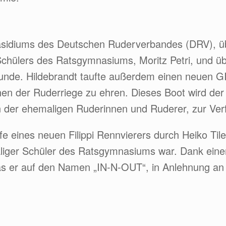
räsidiums des Deutschen Ruderverbandes (DRV), ü
chülers des Ratsgymnasiums, Moritz Petri, und üb
kunde. Hildebrandt taufte außerdem einen neuen 
hen der Ruderriege zu ehren. Dieses Boot wird de
er ehemaligen Ruderinnen und Ruderer, zur Verfü
e eines neuen Filippi Rennvierers durch Heiko Til
iger Schüler des Ratsgymnasiums war. Dank einer
as er auf den Namen „IN-N-OUT“, in Anlehnung an