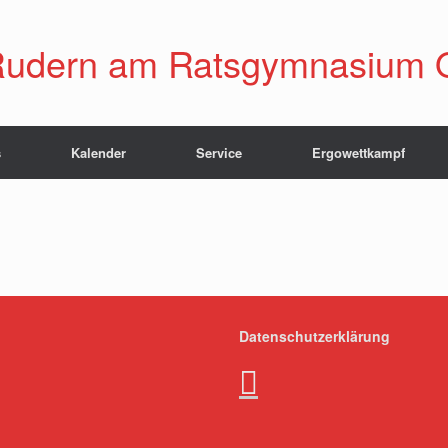
udern am Ratsgymnasium 
s
Kalender
Service
Ergowettkampf
Datenschutzerklärung