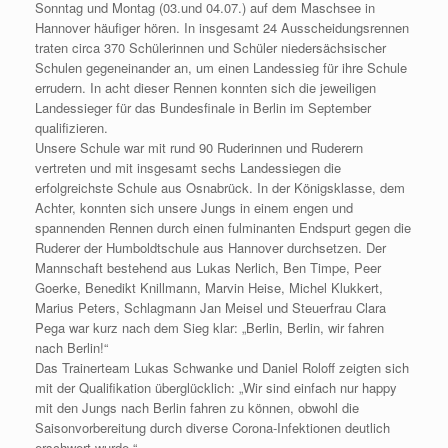
Sonntag und Montag (03.und 04.07.) auf dem Maschsee in
Hannover häufiger hören. In insgesamt 24 Ausscheidungsrennen
traten circa 370 Schülerinnen und Schüler niedersächsischer
Schulen gegeneinander an, um einen Landessieg für ihre Schule
errudern. In acht dieser Rennen konnten sich die jeweiligen
Landessieger für das Bundesfinale in Berlin im September
qualifizieren.
Unsere Schule war mit rund 90 Ruderinnen und Ruderern
vertreten und mit insgesamt sechs Landessiegen die
erfolgreichste Schule aus Osnabrück. In der Königsklasse, dem
Achter, konnten sich unsere Jungs in einem engen und
spannenden Rennen durch einen fulminanten Endspurt gegen die
Ruderer der Humboldtschule aus Hannover durchsetzen. Der
Mannschaft bestehend aus Lukas Nerlich, Ben Timpe, Peer
Goerke, Benedikt Knillmann, Marvin Heise, Michel Klukkert,
Marius Peters, Schlagmann Jan Meisel und Steuerfrau Clara
Pega war kurz nach dem Sieg klar: „Berlin, Berlin, wir fahren
nach Berlin!“
Das Trainerteam Lukas Schwanke und Daniel Roloff zeigten sich
mit der Qualifikation überglücklich: „Wir sind einfach nur happy
mit den Jungs nach Berlin fahren zu können, obwohl die
Saisonvorbereitung durch diverse Corona-Infektionen deutlich
erschwert wurde.“